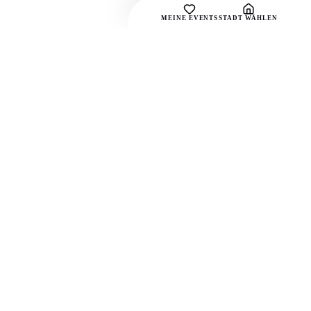
MEINE EVENTS
STADT WÄHLEN
SOCIAL
Instagram
TikTok