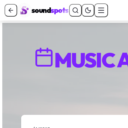
sound
spots
MUSIC 