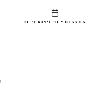
KEINE KONZERTE VORHANDEN
N
026
Fr 09.10.2026
Sa 10.10.2026