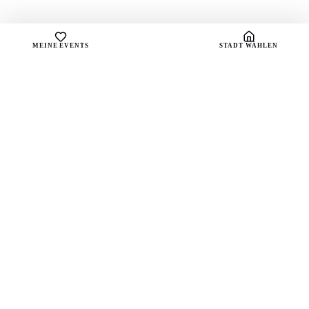
MEINE EVENTS
STADT WÄHLEN
sound
spots
Dein Portal für handverlesene Playlists und die
besten Live-Vibes deiner Stadt.