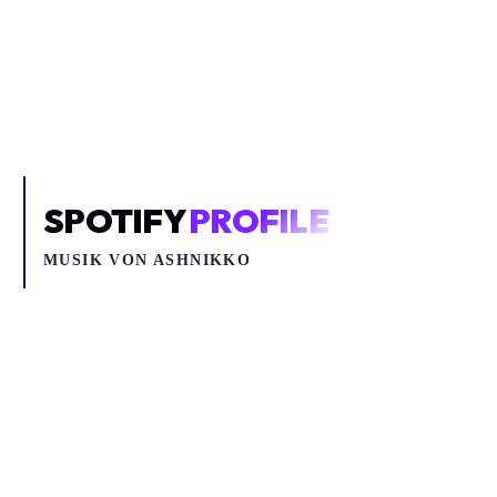
Um YouTube-Inhalte und Thumbnails anzuzeigen, benötigen wir
deine Zustimmung zu Medien-Cookies.
COOKIE-EINSTELLUNGEN ÖFFNEN
SPOTIFY
PROFILE
MUSIK VON
ASHNIKKO