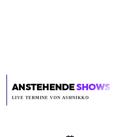
Inhalt blockiert
Um YouTube-Inhalte und Thumbnails anzuzeigen, benötigen wir
deine Zustimmung zu Medien-Cookies.
COOKIE-EINSTELLUNGEN ÖFFNEN
ANSTEHENDE
SHOWS
LIVE TERMINE VON ASHNIKKO