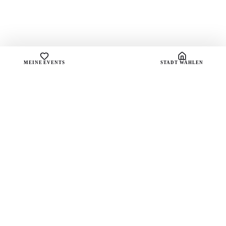
MEINE EVENTS
STADT WÄHLEN
sound
spots
Dein Portal für handverlesene Playlists und die