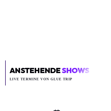
Inhalt blockiert
Um YouTube-Inhalte und Thumbnails anzuzeigen, benötigen wir
deine Zustimmung zu Medien-Cookies.
COOKIE-EINSTELLUNGEN ÖFFNEN
ANSTEHENDE
SHOWS
LIVE TERMINE VON GLUE TRIP