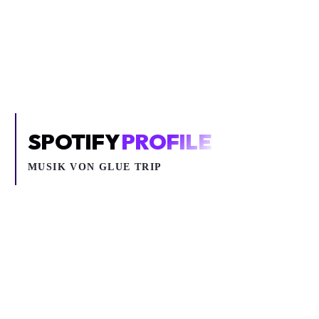
Um YouTube-Inhalte und Thumbnails anzuzeigen, benötigen wir
deine Zustimmung zu Medien-Cookies.
COOKIE-EINSTELLUNGEN ÖFFNEN
SPOTIFY
PROFILE
MUSIK VON
GLUE TRIP