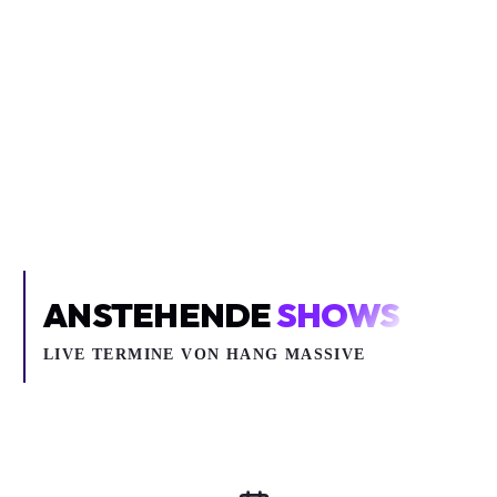
Inhalt blockiert
Um YouTube-Inhalte und Thumbnails anzuzeigen, benötigen wir
deine Zustimmung zu Medien-Cookies.
COOKIE-EINSTELLUNGEN ÖFFNEN
ANSTEHENDE
SHOWS
LIVE TERMINE VON HANG MASSIVE