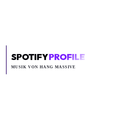
Um YouTube-Inhalte und Thumbnails anzuzeigen, benötigen wir
deine Zustimmung zu Medien-Cookies.
COOKIE-EINSTELLUNGEN ÖFFNEN
SPOTIFY
PROFILE
MUSIK VON
HANG MASSIVE