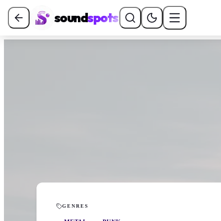
sound
spots
GENRES