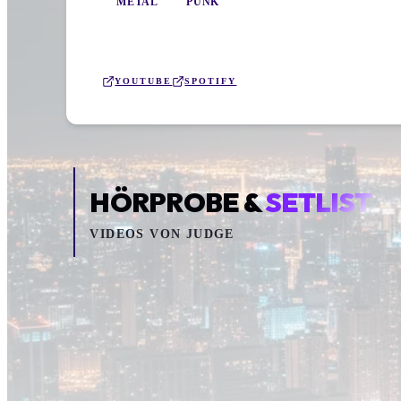
METAL
PUNK
YOUTUBE
SPOTIFY
HÖRPROBE &
SETLIST
VIDEOS VON
JUDGE