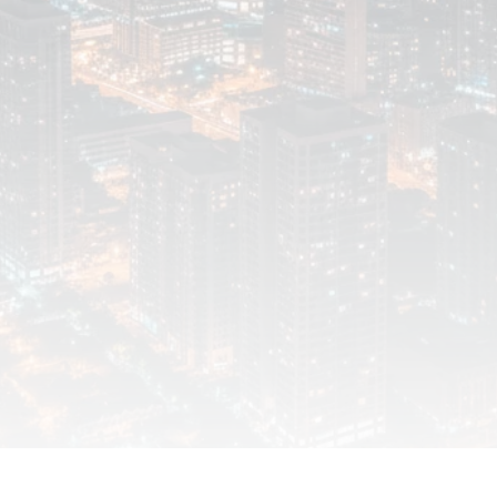
en, benötigen wir
kies.
Um YouTube-Inhal
dein
FNEN
COO