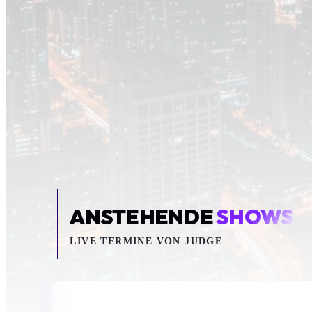
Inhalt blockiert
Um YouTube-Inhalte und Thumbnails anzuzeig
deine Zustimmung zu Medien-Coo
COOKIE-EINSTELLUNGEN ÖF
ANSTEHENDE
SHOWS
LIVE TERMINE VON JUDGE