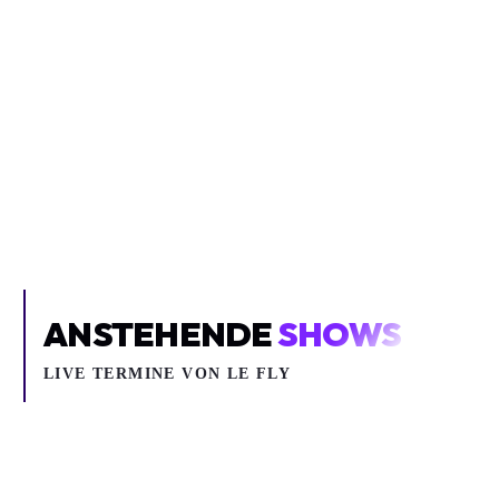
Inhalt blockiert
Um YouTube-Inhalte und Thumbnails anzuzeigen, benötigen wir
deine Zustimmung zu Medien-Cookies.
COOKIE-EINSTELLUNGEN ÖFFNEN
ANSTEHENDE
SHOWS
LIVE TERMINE VON LE FLY