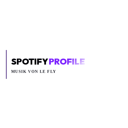
Um YouTube-Inhalte und Thumbnails anzuzeigen, benötigen wir
deine Zustimmung zu Medien-Cookies.
COOKIE-EINSTELLUNGEN ÖFFNEN
SPOTIFY
PROFILE
MUSIK VON
LE FLY