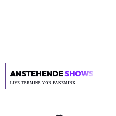
Inhalt blockiert
Um YouTube-Inhalte und Thumbnails anzuzeigen, benötigen wir
deine Zustimmung zu Medien-Cookies.
COOKIE-EINSTELLUNGEN ÖFFNEN
ANSTEHENDE
SHOWS
LIVE TERMINE VON FAKEMINK