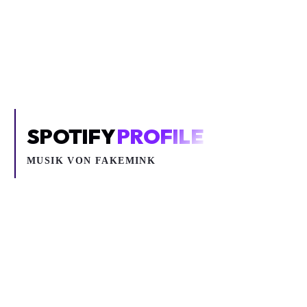
Um YouTube-Inhalte und Thumbnails anzuzeigen, benötigen wir
deine Zustimmung zu Medien-Cookies.
COOKIE-EINSTELLUNGEN ÖFFNEN
SPOTIFY
PROFILE
MUSIK VON
FAKEMINK