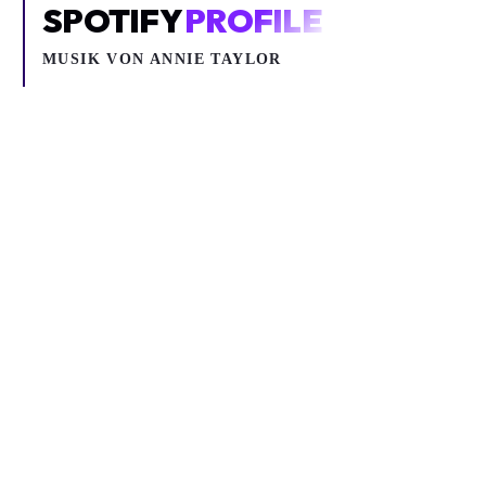
SPOTIFY
PROFILE
MUSIK VON
ANNIE TAYLOR
Inhalt blockiert
Um YouTube-Inhalte und Thumbnails anzuzeigen, benötigen wir
deine Zustimmung zu Medien-Cookies.
COOKIE-EINSTELLUNGEN ÖFFNEN