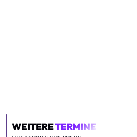
Inhalt blockiert
Um YouTube-Inhalte und Thumbnails anzuzeigen, benötigen wir
deine Zustimmung zu Medien-Cookies.
COOKIE-EINSTELLUNGEN ÖFFNEN
WEITERE
TERMINE