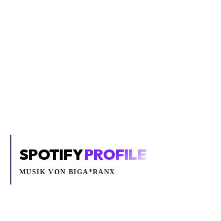
Inhalt blockiert
Um YouTube-Inhalte und Thumbnails anzuzeigen, benötigen wir
deine Zustimmung zu Medien-Cookies.
COOKIE-EINSTELLUNGEN ÖFFNEN
SPOTIFY
PROFILE
MUSIK VON
BIGA*RANX