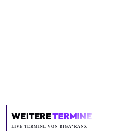
Inhalt blockiert
Um YouTube-Inhalte und Thumbnails anzuzeigen, benötigen wir
deine Zustimmung zu Medien-Cookies.
COOKIE-EINSTELLUNGEN ÖFFNEN
WEITERE
TERMINE
LIVE TERMINE VON BIGA*RANX