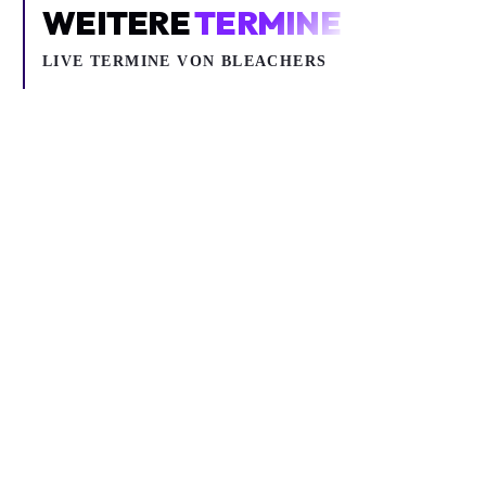
WEITERE
TERMINE
LIVE TERMINE VON BLEACHERS
Mo 09.11.2026
Di 10.11.2026
BLEACHERS BLEACHERS FOREVER EU/UK 2026
BLEACHERS BLEACHERS FOREVER EU/UK 2026
Pop, Rock, Indie
Pop, Rock, Indie
Bleachers
Bleachers
Columbiahalle
Columbiahalle