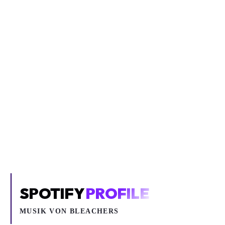
Inhalt blockiert
Um YouTube-Inhalte und Thumbnails anzuzeigen, benötigen wir
deine Zustimmung zu Medien-Cookies.
COOKIE-EINSTELLUNGEN ÖFFNEN
SPOTIFY
PROFILE
MUSIK VON
BLEACHERS