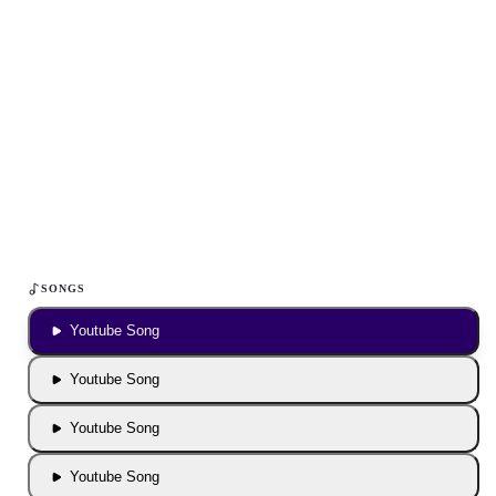
Inhalt blockiert
Um YouTube-Inhalte und Thumbnails anzuzeigen, benötigen wir
deine Zustimmung zu Medien-Cookies.
COOKIE-EINSTELLUNGEN ÖFFNEN
SONGS
Youtube Song
Youtube Song
Youtube Song
Youtube Song