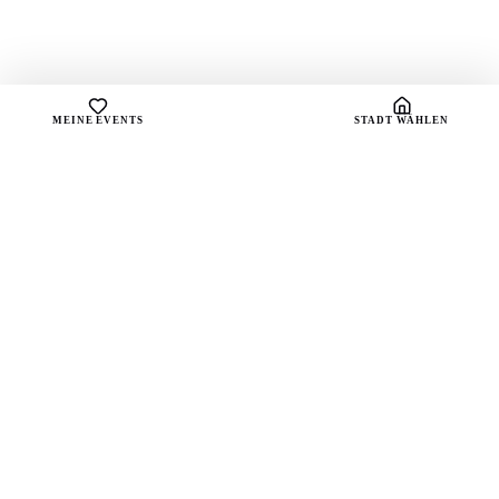
MEINE EVENTS
STADT WÄHLEN
sound
spots
Dein Portal für handverlesene Playlists und die
besten Live-Vibes deiner Stadt.