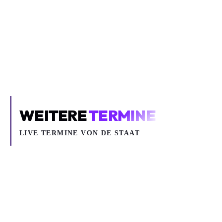
Inhalt blockiert
Um YouTube-Inhalte und Thumbnails anzuzeigen, benötigen wir
deine Zustimmung zu Medien-Cookies.
COOKIE-EINSTELLUNGEN ÖFFNEN
WEITERE
TERMINE
LIVE TERMINE VON DE STAAT
Mi 28.10.2026
Sa 31.10.2026