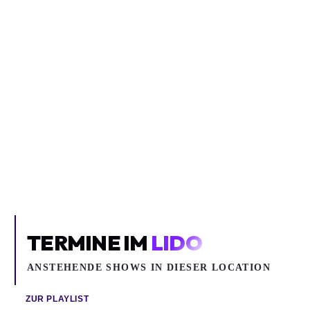
DE STAAT
DE STAAT
Rock, Alternative, Indie
Rock, Alternative, Indie
De Staat
De Staat
Gebäude 9
Lido
TERMINE IM
LIDO
ANSTEHENDE SHOWS IN DIESER LOCATION
ZUR PLAYLIST