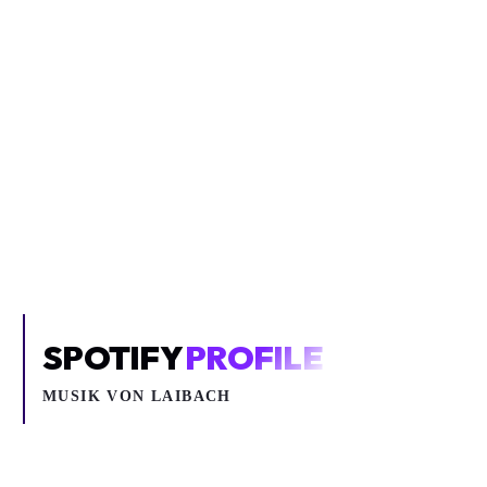
Inhalt blockiert
Um YouTube-Inhalte und Thumbnails anzuzeigen, benötigen wir
deine Zustimmung zu Medien-Cookies.
COOKIE-EINSTELLUNGEN ÖFFNEN
SPOTIFY
PROFILE
MUSIK VON
LAIBACH