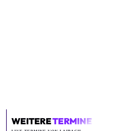
Inhalt blockiert
Um YouTube-Inhalte und Thumbnails anzuzeigen, benötigen wir
deine Zustimmung zu Medien-Cookies.
COOKIE-EINSTELLUNGEN ÖFFNEN
WEITERE
TERMINE