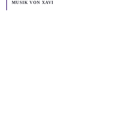
MUSIK VON
XAVI
Inhalt blockiert
Um YouTube-Inhalte und Thumbnails anzuzeigen, benötigen wir
deine Zustimmung zu Medien-Cookies.
COOKIE-EINSTELLUNGEN ÖFFNEN