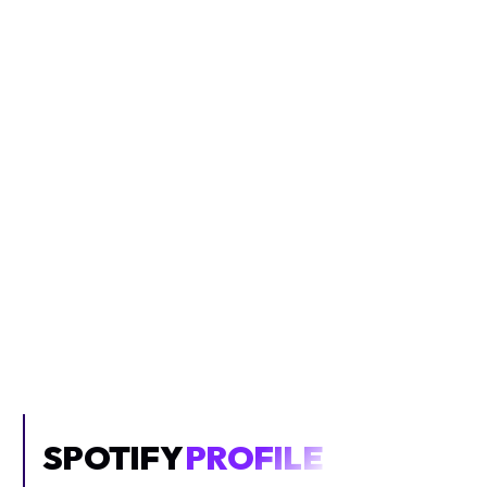
Inhalt blockiert
Um YouTube-Inhalte und Thumbnails anzuzeigen, benötigen wir
deine Zustimmung zu Medien-Cookies.
COOKIE-EINSTELLUNGEN ÖFFNEN
SPOTIFY
PROFILE