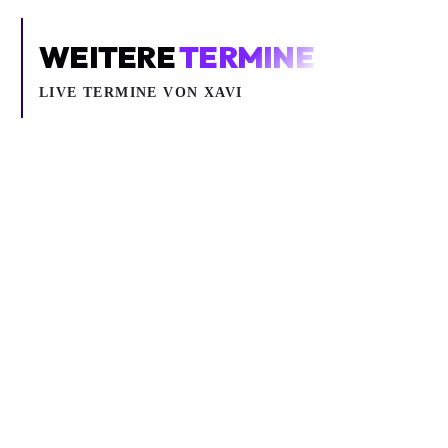
WEITERE
TERMINE
LIVE TERMINE VON XAVI
Sa 24.04.2027
LANDSTREICHER PRESENTS: XAVI - SORGENFREI TOUR 2027
Pop
Xavi