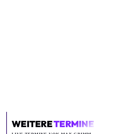
Inhalt blockiert
Um YouTube-Inhalte und Thumbnails anzuzeigen, benötigen wir
deine Zustimmung zu Medien-Cookies.
COOKIE-EINSTELLUNGEN ÖFFNEN
WEITERE
TERMINE