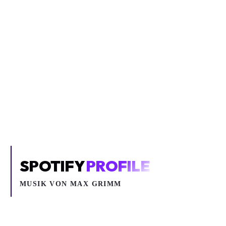
Inhalt blockiert
Um YouTube-Inhalte und Thumbnails anzuzeigen, benötigen wir
deine Zustimmung zu Medien-Cookies.
COOKIE-EINSTELLUNGEN ÖFFNEN
SPOTIFY
PROFILE
MUSIK VON
MAX GRIMM