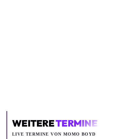
Inhalt blockiert
Um YouTube-Inhalte und Thumbnails anzuzeigen, benötigen wir
deine Zustimmung zu Medien-Cookies.
COOKIE-EINSTELLUNGEN ÖFFNEN
WEITERE
TERMINE
LIVE TERMINE VON MOMO BOYD