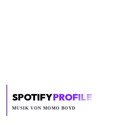
Inhalt blockiert
Um YouTube-Inhalte und Thumbnails anzuzeigen, benötigen wir
deine Zustimmung zu Medien-Cookies.
COOKIE-EINSTELLUNGEN ÖFFNEN
SPOTIFY
PROFILE
MUSIK VON
MOMO BOYD