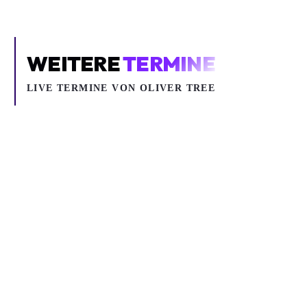
WEITERE
TERMINE
LIVE TERMINE VON OLIVER TREE
So 13.09.2026
OLIVER TREE „LOVE YOU MADLY, HATE YOU BADLY WORLD'S FIRST WORLD TOUR"