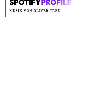
SPOTIFY
PROFILE
MUSIK VON
OLIVER TREE
Inhalt blockiert
Um YouTube-Inhalte und Thumbnails anzuzeigen, benötigen wir
deine Zustimmung zu Medien-Cookies.
COOKIE-EINSTELLUNGEN ÖFFNEN