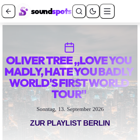
sound
spots
OLIVER TREE „LOVE YOU
MADLY, HATE YOU BADLY
WORLD'S FIRST WORLD
TOUR"
Sonntag, 13. September 2026
ZUR PLAYLIST
BERLIN