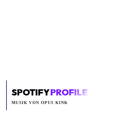
Inhalt blockiert
Um YouTube-Inhalte und Thumbnails anzuzeigen, benötigen wir
deine Zustimmung zu Medien-Cookies.
COOKIE-EINSTELLUNGEN ÖFFNEN
SPOTIFY
PROFILE
MUSIK VON
OPUS KINK