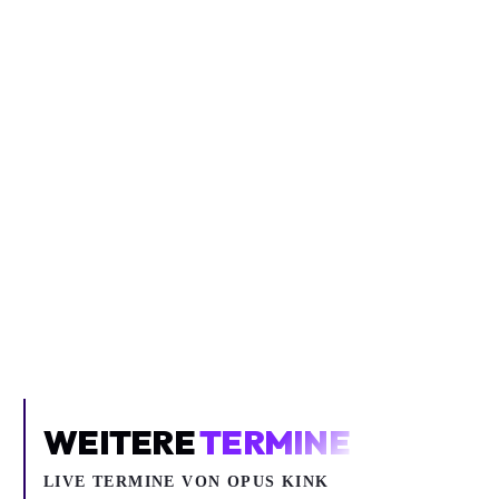
Inhalt blockiert
Um YouTube-Inhalte und Thumbnails anzuzeigen, benötigen wir
deine Zustimmung zu Medien-Cookies.
COOKIE-EINSTELLUNGEN ÖFFNEN
WEITERE
TERMINE
LIVE TERMINE VON OPUS KINK