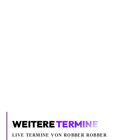
Inhalt blockiert
Um YouTube-Inhalte und Thumbnails anzuzeigen, benötigen wir
deine Zustimmung zu Medien-Cookies.
COOKIE-EINSTELLUNGEN ÖFFNEN
WEITERE
TERMINE
LIVE TERMINE VON ROBBER ROBBER