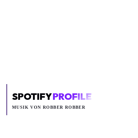
Inhalt blockiert
Um YouTube-Inhalte und Thumbnails anzuzeigen, benötigen wir
deine Zustimmung zu Medien-Cookies.
COOKIE-EINSTELLUNGEN ÖFFNEN
SPOTIFY
PROFILE
MUSIK VON
ROBBER ROBBER