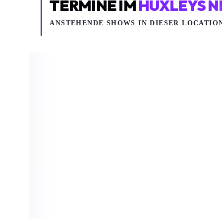
TERMINE IM
HUXLEYS N
ANSTEHENDE SHOWS IN DIESER LOCATIO
Di 18.08.2026
Do 20.08.2
CURRENT JOYS
TWO FEET
Pop, Indie
Two Feet
Current Joys
Huxleys Neue We
Huxleys Neue Welt