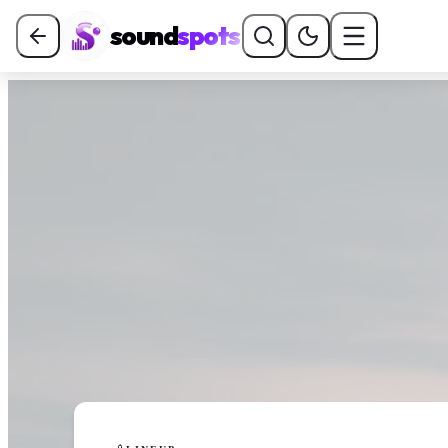
sound
spots