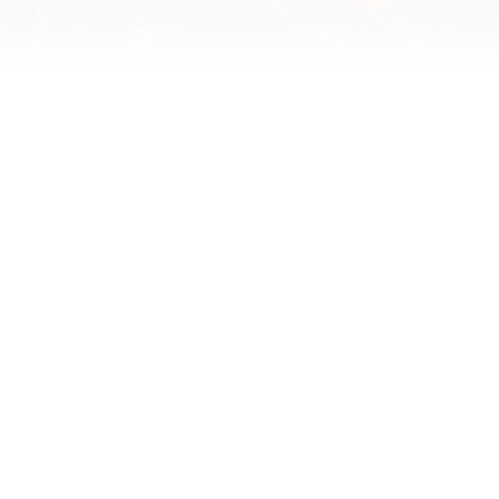
en, benötigen wir
kies.
Um YouTube-Inhal
dein
FNEN
COO