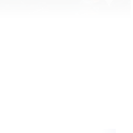
Inhalt blockiert
te und Thumbnails anzuzeigen, benötigen wir
e Zustimmung zu Medien-Cookies.
KIE-EINSTELLUNGEN ÖFFNEN