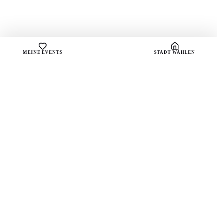
MEINE EVENTS
STADT WÄHLEN
sound
spots
Dein Portal für handverlesene Playlists und die
besten Live-Vibes deiner Stadt.