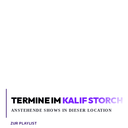
CHAPO102
CHAPO102
Hip Hop / Rap
Hip Hop / Rap
Chapo102
Chapo102
TonHalle
Batschkapp
TERMINE IM
KALIF STORCH
ANSTEHENDE SHOWS IN DIESER LOCATION
ZUR PLAYLIST