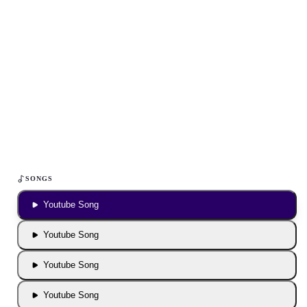
Inhalt blockiert
Um YouTube-Inhalte und Thumbnails anzuzeigen, benötigen wir
deine Zustimmung zu Medien-Cookies.
COOKIE-EINSTELLUNGEN ÖFFNEN
SONGS
Youtube Song
Youtube Song
Youtube Song
Youtube Song