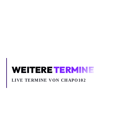
Inhalt blockiert
Um YouTube-Inhalte und Thumbnails anzuzeigen, benötigen wir
deine Zustimmung zu Medien-Cookies.
COOKIE-EINSTELLUNGEN ÖFFNEN
WEITERE
TERMINE
LIVE TERMINE VON CHAPO102
Fr 27.11.2026
Di 01.12.2026