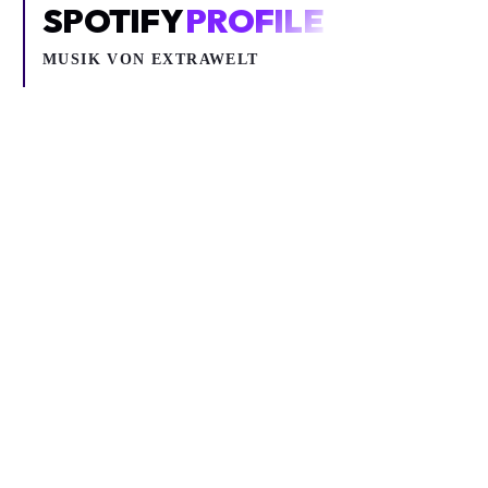
SPOTIFY
PROFILE
MUSIK VON
EXTRAWELT
Inhalt blockiert
Um YouTube-Inhalte und Thumbnails anzuzeigen, benötigen wir
deine Zustimmung zu Medien-Cookies.
COOKIE-EINSTELLUNGEN ÖFFNEN