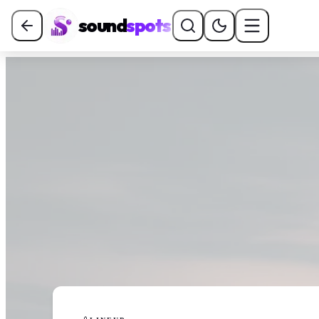
sound
spots