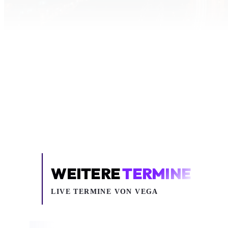
Inhalt blockiert
Um YouTube-Inhalte und Thumbnails anzuzeig
deine Zustimmung zu Medien-Coo
COOKIE-EINSTELLUNGEN ÖF
WEITERE
TERMINE
LIVE TERMINE VON VEGA