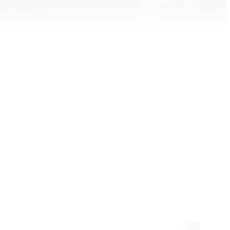
Inhalt blockiert
te und Thumbnails anzuzeigen, benötigen wir
e Zustimmung zu Medien-Cookies.
KIE-EINSTELLUNGEN ÖFFNEN