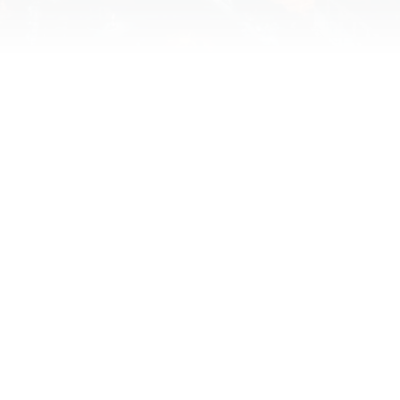
en, benötigen wir
kies.
Um YouTube-Inhal
dein
FNEN
COO