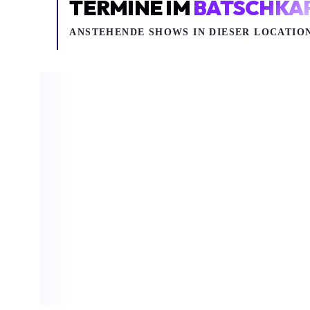
TERMINE IM
BATSCHKA
ANSTEHENDE SHOWS IN DIESER LOCATIO
Mo 10.08.2026
Mo 17.08.2
PRIMUS
Electronic
Primus
The Living Tombston
Batschkapp
Batschkapp