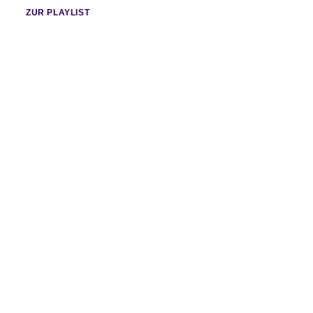
ZUR PLAYLIST
Do 10.09.2026
Fr 02.10.2026
LEBRON JOHNSON
COSMIC ECHOES
LeBron Johnson
Cosmic Echoes
KuBa
KuBa