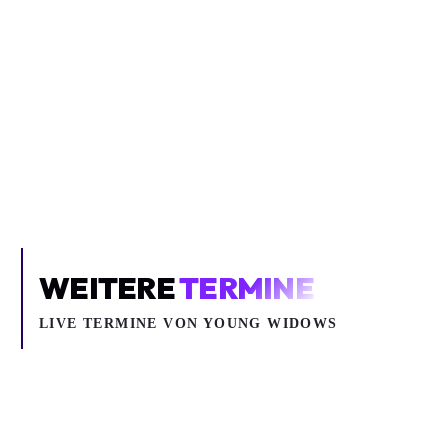
Inhalt blockiert
Um YouTube-Inhalte und Thumbnails anzuzeigen, benötigen wir
deine Zustimmung zu Medien-Cookies.
COOKIE-EINSTELLUNGEN ÖFFNEN
WEITERE
TERMINE
LIVE TERMINE VON YOUNG WIDOWS
Mo 05.10.2026