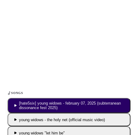
Inhalt blockiert
Um YouTube-Inhalte und Thumbnails anzuzeigen, benötigen wir
deine Zustimmung zu Medien-Cookies.
COOKIE-EINSTELLUNGEN ÖFFNEN
SONGS
[hate5six] young widows - february 07, 2025 (subterranean
dissonance fest 2025)
young widows - the holy net (official music video)
young widows "let him be"