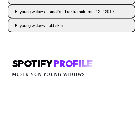
young widows - small's - hamtramck, mi - 12-2-2010
young widows - old skin
SPOTIFY
PROFILE
MUSIK VON
YOUNG WIDOWS