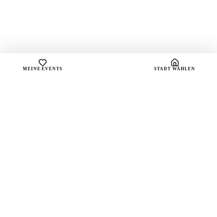
MEINE EVENTS
STADT WÄHLEN
sound
spots
Dein Portal für handverlesene Playlists und die