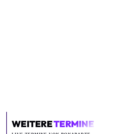
Inhalt blockiert
Um YouTube-Inhalte und Thumbnails anzuzeigen, benötigen wir
deine Zustimmung zu Medien-Cookies.
COOKIE-EINSTELLUNGEN ÖFFNEN
WEITERE
TERMINE