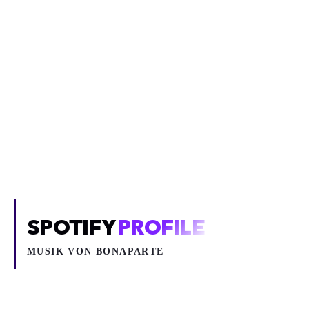
Inhalt blockiert
Um YouTube-Inhalte und Thumbnails anzuzeigen, benötigen wir
deine Zustimmung zu Medien-Cookies.
COOKIE-EINSTELLUNGEN ÖFFNEN
SPOTIFY
PROFILE
MUSIK VON
BONAPARTE