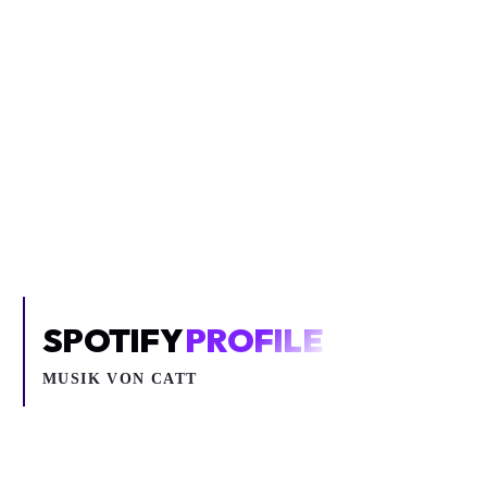
Inhalt blockiert
Um YouTube-Inhalte und Thumbnails anzuzeigen, benötigen wir
deine Zustimmung zu Medien-Cookies.
COOKIE-EINSTELLUNGEN ÖFFNEN
SPOTIFY
PROFILE
MUSIK VON
CATT