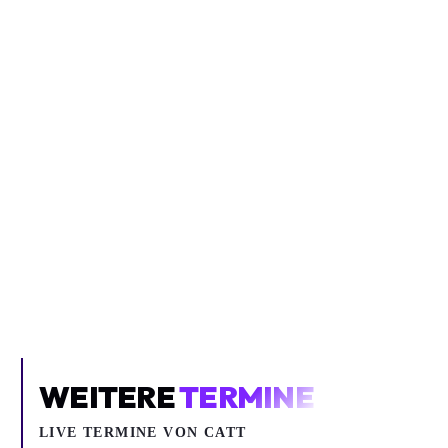
Inhalt blockiert
Um YouTube-Inhalte und Thumbnails anzuzeigen, benötigen wir
deine Zustimmung zu Medien-Cookies.
COOKIE-EINSTELLUNGEN ÖFFNEN
WEITERE
TERMINE
LIVE TERMINE VON CATT