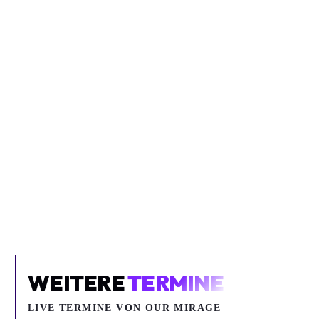
Inhalt blockiert
Um YouTube-Inhalte und Thumbnails anzuzeigen, benötigen wir
deine Zustimmung zu Medien-Cookies.
COOKIE-EINSTELLUNGEN ÖFFNEN
WEITERE
TERMINE
LIVE TERMINE VON OUR MIRAGE