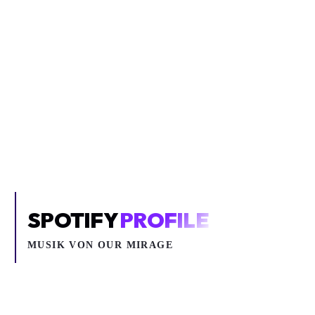
Inhalt blockiert
Um YouTube-Inhalte und Thumbnails anzuzeigen, benötigen wir
deine Zustimmung zu Medien-Cookies.
COOKIE-EINSTELLUNGEN ÖFFNEN
SPOTIFY
PROFILE
MUSIK VON
OUR MIRAGE