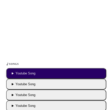
Inhalt blockiert
Um YouTube-Inhalte und Thumbnails anzuzeigen, benötigen wir
deine Zustimmung zu Medien-Cookies.
COOKIE-EINSTELLUNGEN ÖFFNEN
SONGS
Youtube Song
Youtube Song
Youtube Song
Youtube Song