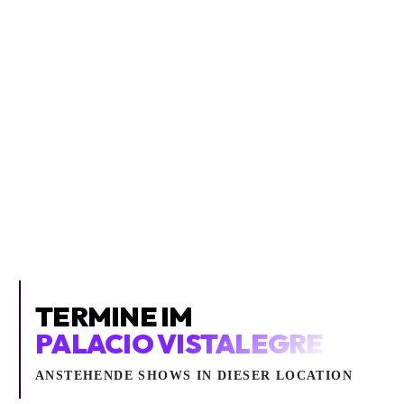
JOE BONAMASSA
JOE BONAMASSA
Rock, Jazz / Blues
Rock, Jazz / Blues
Joe Bonamassa
Joe Bonamassa
Uber Arena
Palau Sant Jordi
TERMINE IM
PALACIO VISTALEGRE
ANSTEHENDE SHOWS IN DIESER LOCATION