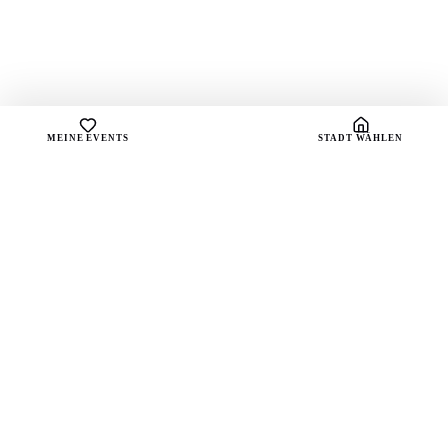
MEINE EVENTS
STADT WÄHLEN
sound
spots
Dein Portal für handverlesene Playlists und die