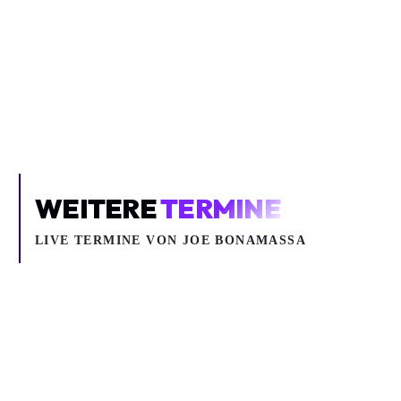
Inhalt blockiert
Um YouTube-Inhalte und Thumbnails anzuzeigen, benötigen wir
deine Zustimmung zu Medien-Cookies.
COOKIE-EINSTELLUNGEN ÖFFNEN
WEITERE
TERMINE
LIVE TERMINE VON JOE BONAMASSA
Fr 30.10.2026
Sa 07.11.2026