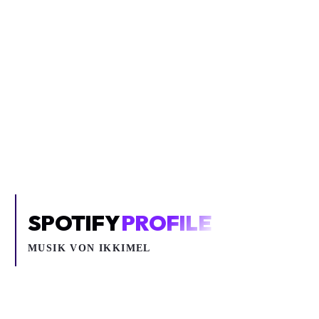
Inhalt blockiert
Um YouTube-Inhalte und Thumbnails anzuzeigen, benötigen wir
deine Zustimmung zu Medien-Cookies.
COOKIE-EINSTELLUNGEN ÖFFNEN
SPOTIFY
PROFILE
MUSIK VON
IKKIMEL