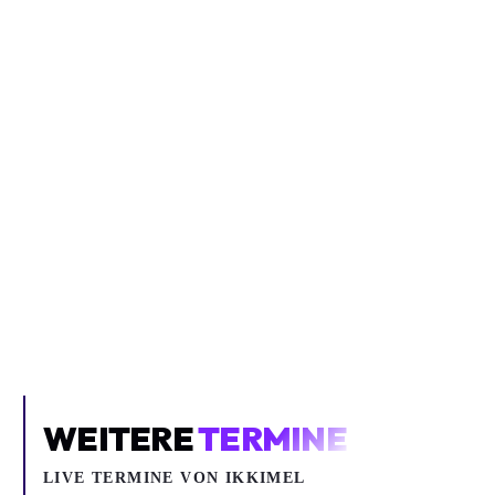
Inhalt blockiert
Um YouTube-Inhalte und Thumbnails anzuzeigen, benötigen wir
deine Zustimmung zu Medien-Cookies.
COOKIE-EINSTELLUNGEN ÖFFNEN
WEITERE
TERMINE
LIVE TERMINE VON IKKIMEL