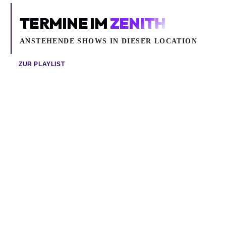
TERMINE IM
ZENITH
ANSTEHENDE SHOWS IN DIESER LOCATION
ZUR PLAYLIST
So 27.09.2026
Fr 02.10.2026
JAZEEK
SAMU HABER
Pop, Rock, Alternative
Jazeek