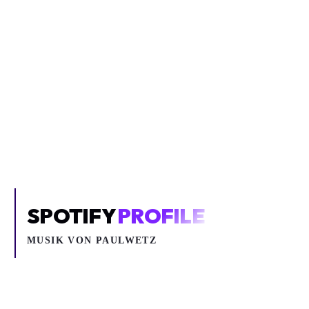
Inhalt blockiert
Um YouTube-Inhalte und Thumbnails anzuzeigen, benötigen wir
deine Zustimmung zu Medien-Cookies.
COOKIE-EINSTELLUNGEN ÖFFNEN
SPOTIFY
PROFILE
MUSIK VON
PAULWETZ