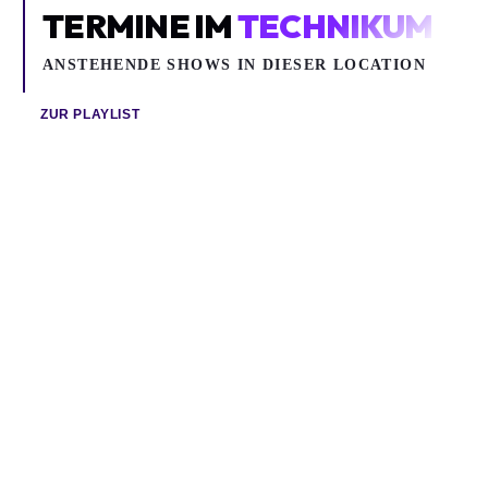
TERMINE IM
TECHNIKUM
ANSTEHENDE SHOWS IN DIESER LOCATION
ZUR PLAYLIST
Fr 18.09.2026
Fr 09.10.2026
LOTTE
RAPK
Pop, Alternative, Indie
Alternative, Hip Hop / Rap
Lotte
RapK