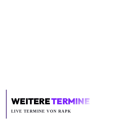
Inhalt blockiert
Um YouTube-Inhalte und Thumbnails anzuzeigen, benötigen wir
deine Zustimmung zu Medien-Cookies.
COOKIE-EINSTELLUNGEN ÖFFNEN
WEITERE
TERMINE
LIVE TERMINE VON RAPK