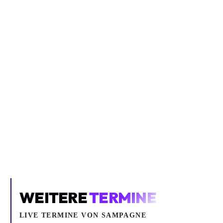
Inhalt blockiert
Um YouTube-Inhalte und Thumbnails anzuzeigen, benötigen wir
deine Zustimmung zu Medien-Cookies.
COOKIE-EINSTELLUNGEN ÖFFNEN
WEITERE
TERMINE
LIVE TERMINE VON SAMPAGNE