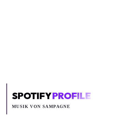
Inhalt blockiert
Um YouTube-Inhalte und Thumbnails anzuzeigen, benötigen wir
deine Zustimmung zu Medien-Cookies.
COOKIE-EINSTELLUNGEN ÖFFNEN
SPOTIFY
PROFILE
MUSIK VON
SAMPAGNE