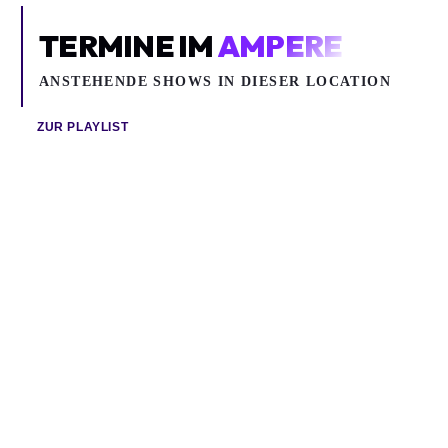
TERMINE IM
AMPERE
ANSTEHENDE SHOWS IN DIESER LOCATION
ZUR PLAYLIST
So 09.08.2026
Mi 12.08.2026
CURRENT JOYS
KASIVA MUTUA
Pop, Indie
World, R&B / Soul, Jazz / Blues