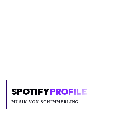
Inhalt blockiert
Um YouTube-Inhalte und Thumbnails anzuzeigen, benötigen wir
deine Zustimmung zu Medien-Cookies.
COOKIE-EINSTELLUNGEN ÖFFNEN
SPOTIFY
PROFILE
MUSIK VON
SCHIMMERLING