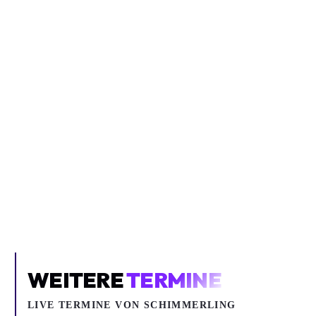
Inhalt blockiert
Um YouTube-Inhalte und Thumbnails anzuzeigen, benötigen wir
deine Zustimmung zu Medien-Cookies.
COOKIE-EINSTELLUNGEN ÖFFNEN
WEITERE
TERMINE
LIVE TERMINE VON SCHIMMERLING