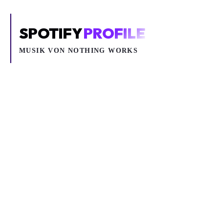
SPOTIFY
PROFILE
MUSIK VON
NOTHING WORKS
Inhalt blockiert
Um YouTube-Inhalte und Thumbnails anzuzeigen, benötigen wir
deine Zustimmung zu Medien-Cookies.