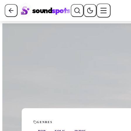
sound
spots
GENRES