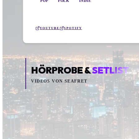
POP
FOLK
INDIE
YOUTUBE
SPOTIFY
HÖRPROBE &
SETLIST
VIDEOS VON
SEAFRET