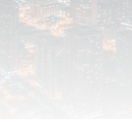
en, benötigen wir
kies.
Um YouTube-Inhal
dein
FNEN
COO