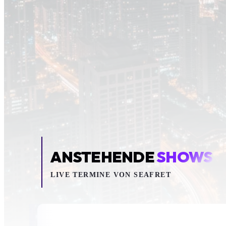
Inhalt blockiert
Um YouTube-Inhalte und Thumbnails anzuzeig
deine Zustimmung zu Medien-Coo
COOKIE-EINSTELLUNGEN ÖF
ANSTEHENDE
SHOWS
LIVE TERMINE VON SEAFRET