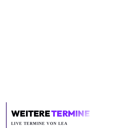
Inhalt blockiert
Um YouTube-Inhalte und Thumbnails anzuzeigen, benötigen wir
deine Zustimmung zu Medien-Cookies.
COOKIE-EINSTELLUNGEN ÖFFNEN
WEITERE
TERMINE
LIVE TERMINE VON LEA