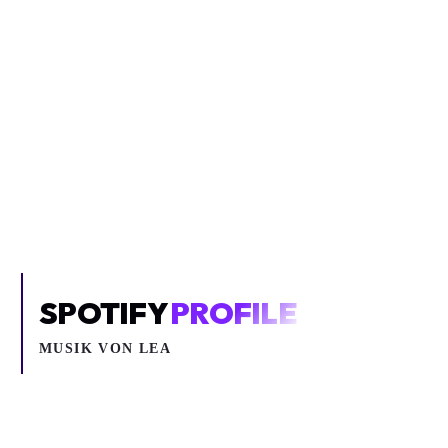
Inhalt blockiert
Um YouTube-Inhalte und Thumbnails anzuzeigen, benötigen wir
deine Zustimmung zu Medien-Cookies.
COOKIE-EINSTELLUNGEN ÖFFNEN
SPOTIFY
PROFILE
MUSIK VON
LEA