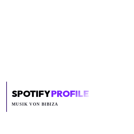
Inhalt blockiert
Um YouTube-Inhalte und Thumbnails anzuzeigen, benötigen wir
deine Zustimmung zu Medien-Cookies.
COOKIE-EINSTELLUNGEN ÖFFNEN
SPOTIFY
PROFILE
MUSIK VON
BIBIZA