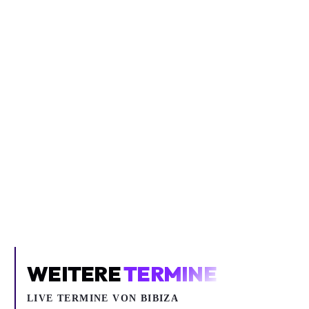
Inhalt blockiert
Um YouTube-Inhalte und Thumbnails anzuzeigen, benötigen wir
deine Zustimmung zu Medien-Cookies.
COOKIE-EINSTELLUNGEN ÖFFNEN
WEITERE
TERMINE
LIVE TERMINE VON BIBIZA