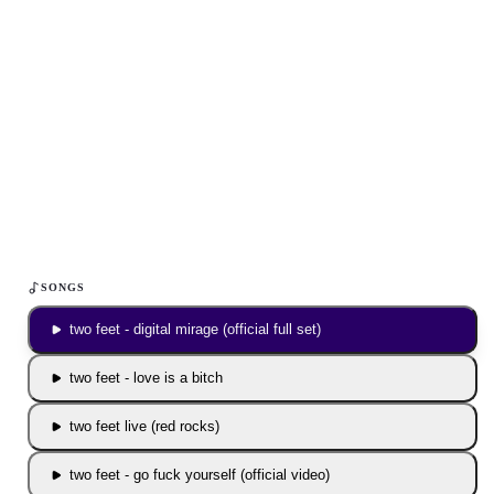
Inhalt blockiert
Um YouTube-Inhalte und Thumbnails anzuzeigen, benötigen wir
deine Zustimmung zu Medien-Cookies.
COOKIE-EINSTELLUNGEN ÖFFNEN
SONGS
two feet - digital mirage (official full set)
two feet - love is a bitch
two feet live (red rocks)
two feet - go fuck yourself (official video)