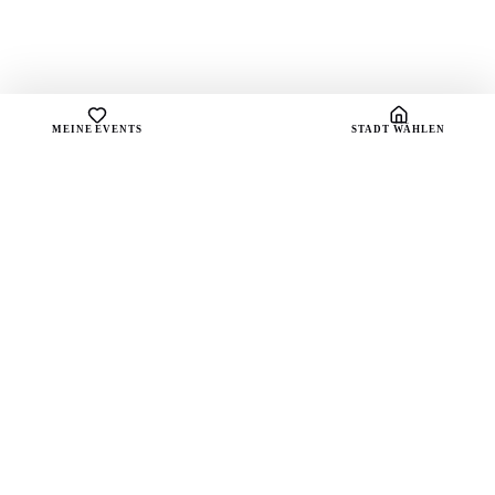
MEINE EVENTS
STADT WÄHLEN
sound
spots
Dein Portal für handverlesene Playlists und die