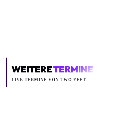
Inhalt blockiert
Um YouTube-Inhalte und Thumbnails anzuzeigen, benötigen wir
deine Zustimmung zu Medien-Cookies.
COOKIE-EINSTELLUNGEN ÖFFNEN
WEITERE
TERMINE
LIVE TERMINE VON TWO FEET
Do 20.08.2026