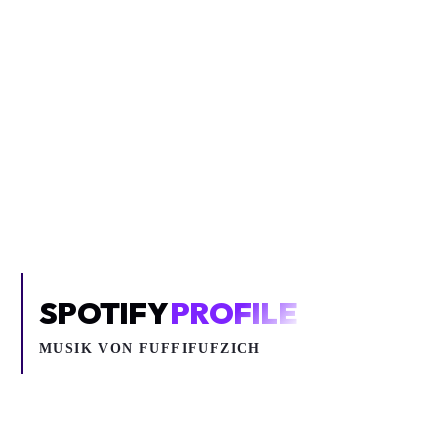
Inhalt blockiert
Um YouTube-Inhalte und Thumbnails anzuzeigen, benötigen wir
deine Zustimmung zu Medien-Cookies.
COOKIE-EINSTELLUNGEN ÖFFNEN
SPOTIFY
PROFILE
MUSIK VON
FUFFIFUFZICH