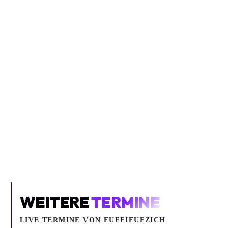
Inhalt blockiert
Um YouTube-Inhalte und Thumbnails anzuzeigen, benötigen wir
deine Zustimmung zu Medien-Cookies.
COOKIE-EINSTELLUNGEN ÖFFNEN
WEITERE
TERMINE
LIVE TERMINE VON FUFFIFUFZICH