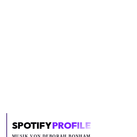
Inhalt blockiert
Um YouTube-Inhalte und Thumbnails anzuzeigen, benötigen wir
deine Zustimmung zu Medien-Cookies.
COOKIE-EINSTELLUNGEN ÖFFNEN
SPOTIFY
PROFILE
MUSIK VON
DEBORAH BONHAM