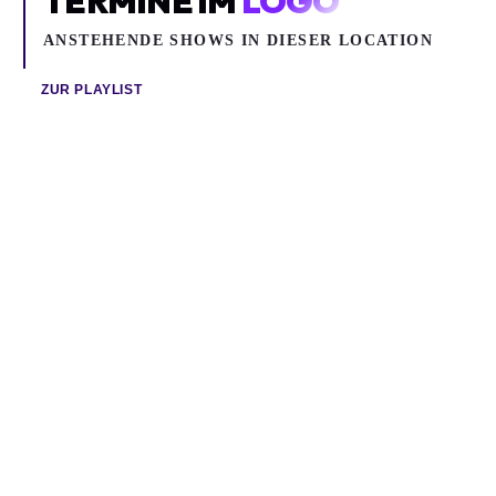
TERMINE IM
LOGO
ANSTEHENDE SHOWS IN DIESER LOCATION
ZUR PLAYLIST
Do 13.08.2026
Fr 14.08.2026
ANETTE OLZON
SKARAMANGA
Pop, Rock, Metal
Ska
Anette Olzon
Skaramanga