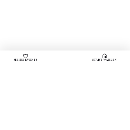
MEINE EVENTS
STADT WÄHLEN
sound
spots