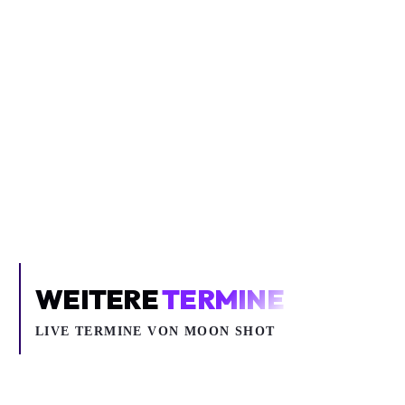
Inhalt blockiert
Um YouTube-Inhalte und Thumbnails anzuzeigen, benötigen wir
deine Zustimmung zu Medien-Cookies.
COOKIE-EINSTELLUNGEN ÖFFNEN
WEITERE
TERMINE
LIVE TERMINE VON MOON SHOT