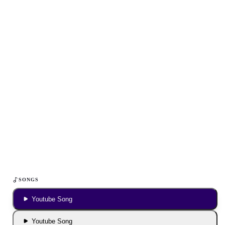
Inhalt blockiert
Um YouTube-Inhalte und Thumbnails anzuzeigen, benötigen wir
deine Zustimmung zu Medien-Cookies.
COOKIE-EINSTELLUNGEN ÖFFNEN
SONGS
Youtube Song
Youtube Song