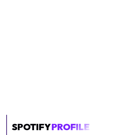
Inhalt blockiert
Um YouTube-Inhalte und Thumbnails anzuzeigen, benötigen wir
deine Zustimmung zu Medien-Cookies.
COOKIE-EINSTELLUNGEN ÖFFNEN
SPOTIFY
PROFILE