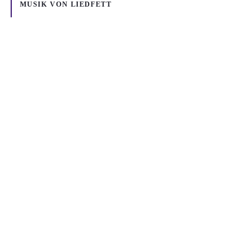
MUSIK VON
LIEDFETT
Inhalt blockiert
Um YouTube-Inhalte und Thumbnails anzuzeigen, benötigen wir
deine Zustimmung zu Medien-Cookies.
COOKIE-EINSTELLUNGEN ÖFFNEN