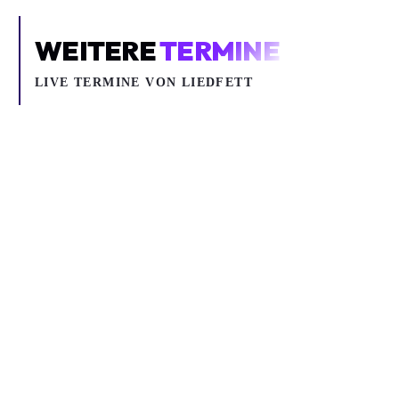
WEITERE
TERMINE
LIVE TERMINE VON LIEDFETT
Do 29.10.2026
Di 10.11.2026
LIEDFETT - HERZLICH WILLKOMMEN - IM CLUB TOUR 2026
LIEDFETT
Rock, Punk, Reggae
Rock, Punk, Reggae
Liedfett
Liedfett