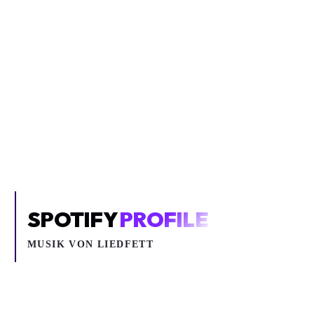
Inhalt blockiert
Um YouTube-Inhalte und Thumbnails anzuzeigen, benötigen wir
deine Zustimmung zu Medien-Cookies.
COOKIE-EINSTELLUNGEN ÖFFNEN
SPOTIFY
PROFILE
MUSIK VON
LIEDFETT