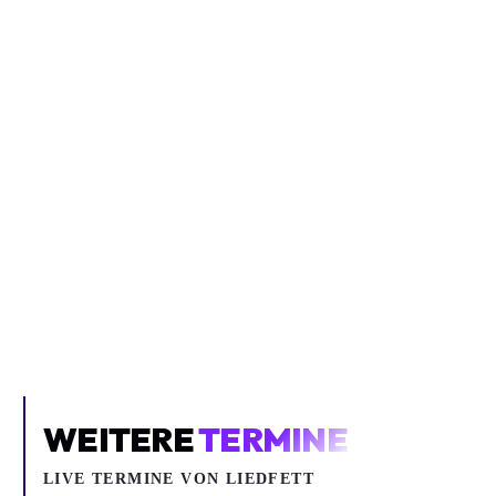
Inhalt blockiert
Um YouTube-Inhalte und Thumbnails anzuzeigen, benötigen wir
deine Zustimmung zu Medien-Cookies.
COOKIE-EINSTELLUNGEN ÖFFNEN
WEITERE
TERMINE
LIVE TERMINE VON LIEDFETT