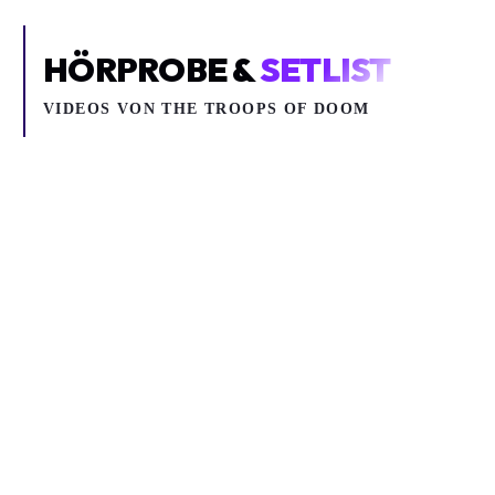
HÖRPROBE &
SETLIST
VIDEOS VON
THE TROOPS OF DOOM
Inhalt blockiert
Um YouTube-Inhalte und Thumbnails anzuzeigen, benötigen wir
deine Zustimmung zu Medien-Cookies.
COOKIE-EINSTELLUNGEN ÖFFNEN