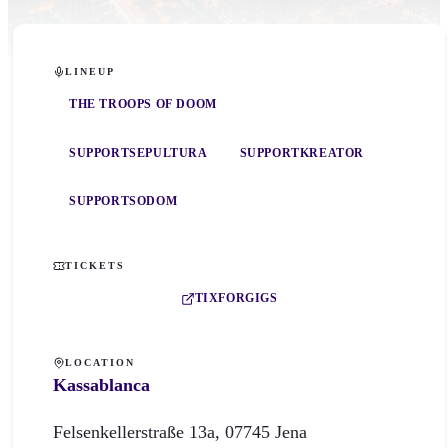
LINEUP
THE TROOPS OF DOOM
SUPPORT
SEPULTURA
SUPPORT
KREATOR
SUPPORT
SODOM
TICKETS
TIXFORGIGS
LOCATION
Kassablanca
Felsenkellerstraße
13a
,
07745
Jena