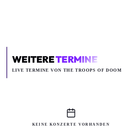
Um YouTube-Inhalte und Thumbnails anzuzeigen, benötigen wir
deine Zustimmung zu Medien-Cookies.
COOKIE-EINSTELLUNGEN ÖFFNEN
WEITERE
TERMINE
LIVE TERMINE VON THE TROOPS OF DOOM
KEINE KONZERTE VORHANDEN