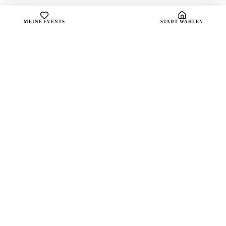
MEINE EVENTS
STADT WÄHLEN
sound
spots
Dein Portal für handverlesene Playlists und die
besten Live-Vibes deiner Stadt.