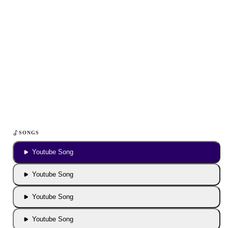
Inhalt blockiert
Um YouTube-Inhalte und Thumbnails anzuzeigen, benötigen wir
deine Zustimmung zu Medien-Cookies.
COOKIE-EINSTELLUNGEN ÖFFNEN
SONGS
Youtube Song
Youtube Song
Youtube Song
Youtube Song