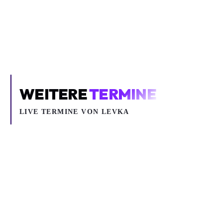
Um YouTube-Inhalte und Thumbnails anzuzeigen, benötigen wir
deine Zustimmung zu Medien-Cookies.
COOKIE-EINSTELLUNGEN ÖFFNEN
WEITERE
TERMINE
LIVE TERMINE VON LEVKA
Di 23.02.2027
Do 25.02.2027