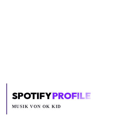
Inhalt blockiert
Um YouTube-Inhalte und Thumbnails anzuzeigen, benötigen wir
deine Zustimmung zu Medien-Cookies.
COOKIE-EINSTELLUNGEN ÖFFNEN
SPOTIFY
PROFILE
MUSIK VON
OK KID