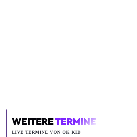
Inhalt blockiert
Um YouTube-Inhalte und Thumbnails anzuzeigen, benötigen wir
deine Zustimmung zu Medien-Cookies.
COOKIE-EINSTELLUNGEN ÖFFNEN
WEITERE
TERMINE
LIVE TERMINE VON OK KID