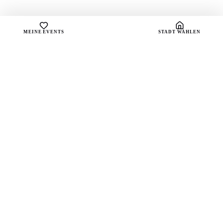
MEINE EVENTS
STADT WÄHLEN
sound
spots
Dein Portal für handverlesene Playlists und die
besten Live-Vibes deiner Stadt.