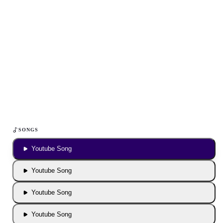
Inhalt blockiert
Um YouTube-Inhalte und Thumbnails anzuzeigen, benötigen wir
deine Zustimmung zu Medien-Cookies.
COOKIE-EINSTELLUNGEN ÖFFNEN
SONGS
Youtube Song
Youtube Song
Youtube Song
Youtube Song