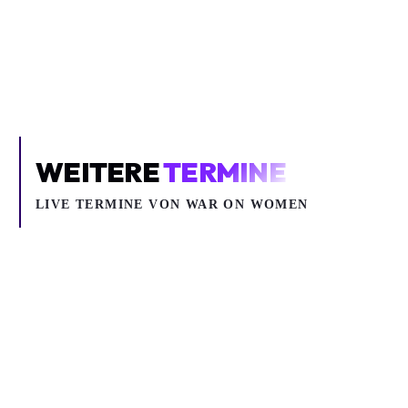
Um YouTube-Inhalte und Thumbnails anzuzeigen, benötigen wir
deine Zustimmung zu Medien-Cookies.
COOKIE-EINSTELLUNGEN ÖFFNEN
WEITERE
TERMINE
LIVE TERMINE VON WAR ON WOMEN
So 06.09.2026