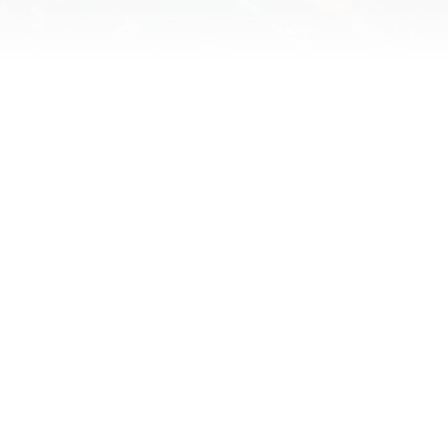
en, benötigen wir
kies.
Um YouTube-Inhal
dein
FNEN
COO