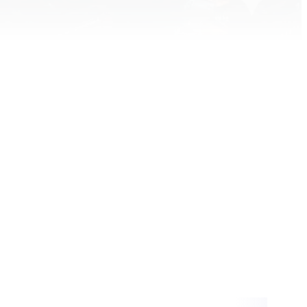
Inhalt blockiert
te und Thumbnails anzuzeigen, benötigen wir
e Zustimmung zu Medien-Cookies.
KIE-EINSTELLUNGEN ÖFFNEN