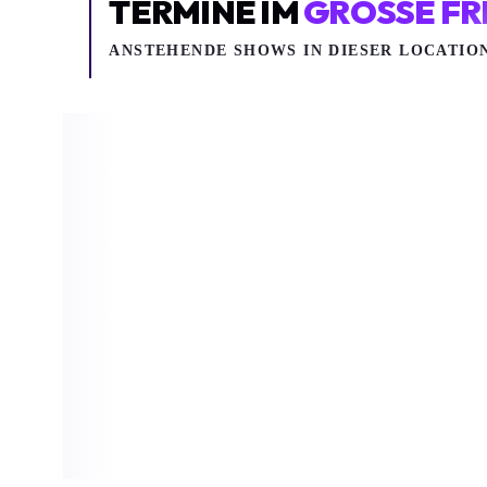
TERMINE IM
GROSSE FRE
ANSTEHENDE SHOWS IN DIESER LOCATIO
Mi 02.09.2026
Di 29.09.2
TJARK
Pop
Rock, Folk, Indie
TJARK
Lake Street Dive
Grosse Freiheit 36
Grosse Freiheit 3