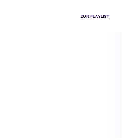
ZUR PLAYLIST
Di 17.11.2026
MIGHTY OAKS
Pop, Folk, Indie
Mighty Oaks
Grosse Freiheit 36