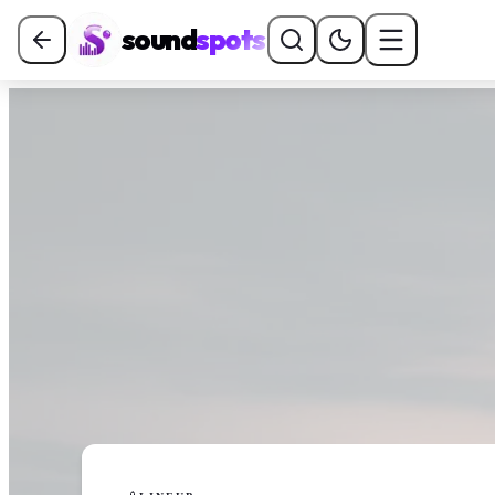
sound
spots